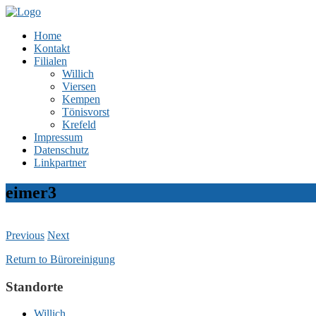
Home
Kontakt
Filialen
Willich
Viersen
Kempen
Tönisvorst
Krefeld
Impressum
Datenschutz
Linkpartner
eimer3
Previous
Next
Return to Büroreinigung
Standorte
Willich