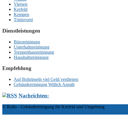
Viersen
Krefeld
Kempen
Tönisvorst
Dienstleistungen
Büroreinigung
Unterhaltsreinigung
Treppenhausreinigung
Haushaltsreinigung
Empfehlung
Auf Bohrinseln viel Geld verdienen
Gebäudereinigung Willich Anrath
Nachrichten:
© Rollo - Gebäudereinigung für Krefeld und Umgebung
zeeFocus Theme