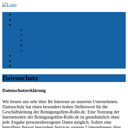
Home
Kontakt
Filialen
Willich
Viersen
Kempen
Tönisvorst
Krefeld
Impressum
Datenschutz
Linkpartner
Datenschutz
Datenschutzerklärung
Wir freuen uns sehr über Ihr Interesse an unserem Unternehmen.
Datenschutz hat einen besonders hohen Stellenwert für die
Geschäftsleitung der Reinigungsfirm-Rollo.de. Eine Nutzung der
Internetseiten der Reinigungsfirm-Rollo.de ist grundsätzlich ohne
jede Angabe personenbezogener Daten möglich. Sofern eine
betroffene Person besondere Services unseres Unternehmens über