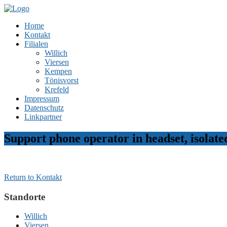
Home
Kontakt
Filialen
Willich
Viersen
Kempen
Tönisvorst
Krefeld
Impressum
Datenschutz
Linkpartner
Support phone operator in headset, isolate
Return to Kontakt
Standorte
Willich
Viersen