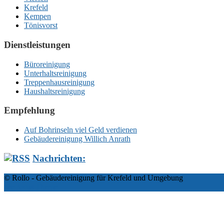
Krefeld
Kempen
Tönisvorst
Dienstleistungen
Büroreinigung
Unterhaltsreinigung
Treppenhausreinigung
Haushaltsreinigung
Empfehlung
Auf Bohrinseln viel Geld verdienen
Gebäudereinigung Willich Anrath
Nachrichten:
© Rollo - Gebäudereinigung für Krefeld und Umgebung
zeeFocus Theme